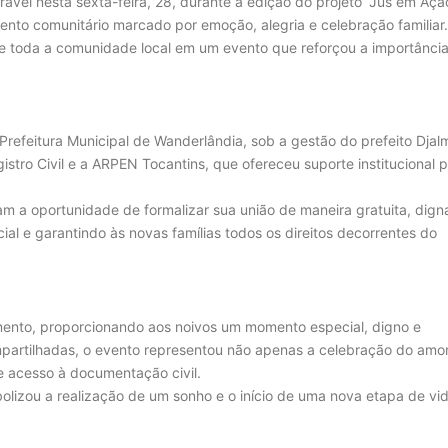
el nesta sexta-feira, 28, durante a edição do projeto “Jus em Ação
ento comunitário marcado por emoção, alegria e celebração familiar
s e toda a comunidade local em um evento que reforçou a importânci
 Prefeitura Municipal de Wanderlândia, sob a gestão do prefeito Djalm
egistro Civil e a ARPEN Tocantins, que ofereceu suporte institucional 
am a oportunidade de formalizar sua união de maneira gratuita, dign
al e garantindo às novas famílias todos os direitos decorrentes do
mento, proporcionando aos noivos um momento especial, digno e
ompartilhadas, o evento representou não apenas a celebração do amo
e acesso à documentação civil.
olizou a realização de um sonho e o início de uma nova etapa de vid