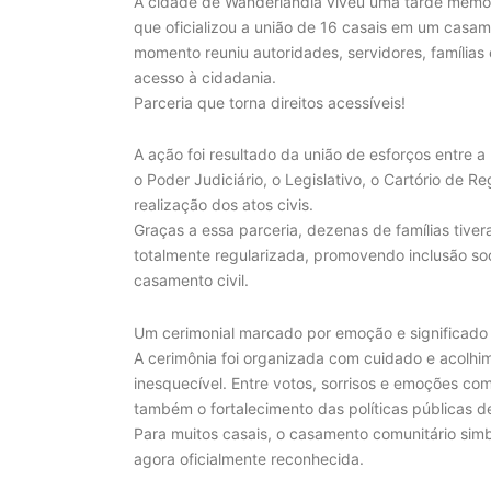
A cidade de Wanderlândia viveu uma tarde memoráv
que oficializou a união de 16 casais em um casam
momento reuniu autoridades, servidores, família
acesso à cidadania.
Parceria que torna direitos acessíveis!
A ação foi resultado da união de esforços entre a
o Poder Judiciário, o Legislativo, o Cartório de R
realização dos atos civis.
Graças a essa parceria, dezenas de famílias tiver
totalmente regularizada, promovendo inclusão soci
casamento civil.
Um cerimonial marcado por emoção e significado
A cerimônia foi organizada com cuidado e acolhi
inesquecível. Entre votos, sorrisos e emoções c
também o fortalecimento das políticas públicas d
Para muitos casais, o casamento comunitário simb
agora oficialmente reconhecida.