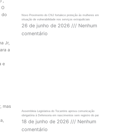
”,
. O
a do
Novo Provimento do CNJ fortalece proteção às mulheres em
situação de vulnerabilidade nos serviços extrajudiciais
26 de junho de 2026
Nenhum
comentário
a Jr,
para a
a e
r, mas
Assembleia Legislativa do Tocantins aprova comunicação
obrigatória à Defensoria em nascimentos sem registro do pai
a,
18 de junho de 2026
Nenhum
comentário