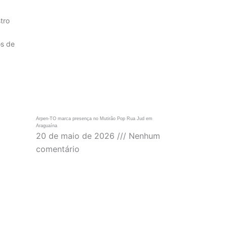
tro
os de
Arpen-TO marca presença no Mutirão Pop Rua Jud em
Araguaína
20 de maio de 2026
Nenhum
comentário